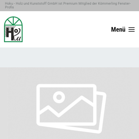
Hoku - Holz und Kunststoff GmbH ist Premium Mitglied der Kömmerling Fenster-
Profis
Menü