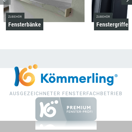
ZUBEHÖR
ZUBEHÖR
Fensterbänke
Fenstergriffe
AUSGEZEICHNETER FENSTERFACHBETRIEB